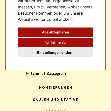
wir außerdem, um Ergebnisse zu
messen, um zu verstehen, woher unsere
TELESKOPE
Besucher kommen oder um unsere
Website weiter zu entwickeln.
Refraktoren
127mm Starfire
Alle akzeptieren
4“ APQ Refraktor
Tak FSQ 106 ED
Ich lehne ab
Tak FSQ 106 ED mit SestoSenso2
TMB Super Apo
Einstellungen ändern
155mm Starfire
Astrographen
Schmidt-Cassegrain
MONTIERUNGEN
SÄULEN UND STATIVE