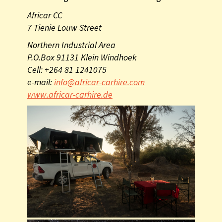
Africar CC
7 Tienie Louw Street
Northern Industrial Area
P.O.Box 91131 Klein Windhoek
Cell: +264 81 1241075
e-mail:
info@africar-carhire.com
www.africar-carhire.de