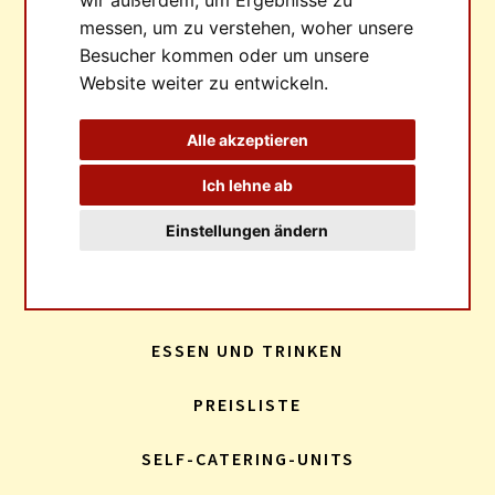
Abholservice
messen, um zu verstehen, woher unsere
Mietwagen
Besucher kommen oder um unsere
Impfungen
Website weiter zu entwickeln.
Kleidung
Anfahrtsbeschreibung
Alle akzeptieren
Ich lehne ab
DIE FARM
Einstellungen ändern
APARTMENTS
CAMPING
ESSEN UND TRINKEN
PREISLISTE
SELF-CATERING-UNITS